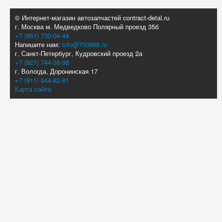
© Интернет-магазин автозапчастей contract-detal.ru
г. Москва м. Медведково Полярный проезд 35б
+7 (951) 730-04-44
Напишите нам:
info@700888.ru
г. Санкт-Петербург, Кудровский проезд 2а
+7 (921) 744-38-98
г. Вологда, Доронинская 17
+7 (911) 544-82-81
Карта сайта