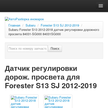
Главная
Автосервис
Главная
/
Subaru
/
Forester S13 SJ 2012-2019
/
Subaru Forester S13 2012-2018 датчик регулировки дорожного
О компании
просвета 84031-SG000 84031SG000
Доставка, оплата
Как купить
Поиск
Контакты
Датчик регулировки
дорож. просвета для
Forester S13 SJ 2012-2019