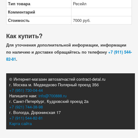
Тип товара
Ресейл
Комментарий
Стоимость
7000
руб.
Как купить?
Для уточнения дополнительной информации, информации
по наличию и доставке обращайтесь по телефону
+7 (911) 544-
82-81
.
© Интернет-магазин автозапчастей contract-detal.ru
г. Москва м. Медведково Полярный проезд 35б
+7 (951) 730-04-44
Напишите нам:
info@700888.ru
г. Санкт-Петербург, Кудровский проезд 2а
+7 (921) 744-38-98
г. Вологда, Доронинская 17
+7 (911) 544-82-81
Карта сайта