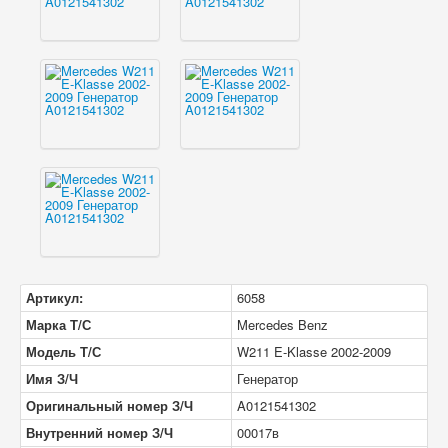
Артикул:
6058
Марка Т/С
Mercedes Benz
Модель Т/С
W211 E-Klasse 2002-2009
Имя З/Ч
Генератор
Оригинальный номер З/Ч
A0121541302
Внутренний номер З/Ч
00017в