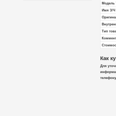
Модель 
Имя З/Ч
Оригина
Внутрен
Тип тов
Коммен
Стоимос
Как к
Для уточ
информац
телефон