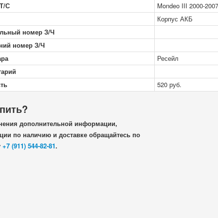
Т/С
Mondeo III 2000-200
Корпус АКБ
льный номер З/Ч
ний номер З/Ч
ара
Ресейл
тарий
ть
520
руб.
упить?
нения дополнительной информации,
ии по наличию и доставке обращайтесь по
у
+7 (911) 544-82-81
.