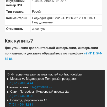
Внутренний
19343п, 21990м, 21991в
номер З/Ч
Тип товара
Ресейл
Комментарий
Подходит для Civic 5D 2006-2012 1.3 L13Z1.
Под удаление
Стоимость
3000
руб.
Как купить?
Для уточнения дополнительной информации, информации
по наличию и доставке обращайтесь по телефону
+7 (911) 544-
82-81
.
© Интернет-магазин автозапчастей contract-detal.ru
г. Москва м. Медведково Полярный проезд 35б
+7 (951) 730-04-44
Напишите нам:
info@700888.ru
г. Санкт-Петербург, Кудровский проезд 2а
+7 (921) 744-38-98
г. Вологда, Доронинская 17
+7 (911) 544-82-81