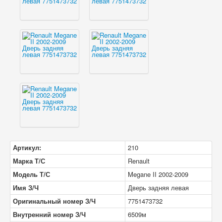
Артикул:
210
Марка Т/С
Renault
Модель Т/С
Megane II 2002-2009
Имя З/Ч
Дверь задняя левая
Оригинальный номер З/Ч
7751473732
Внутренний номер З/Ч
6509м