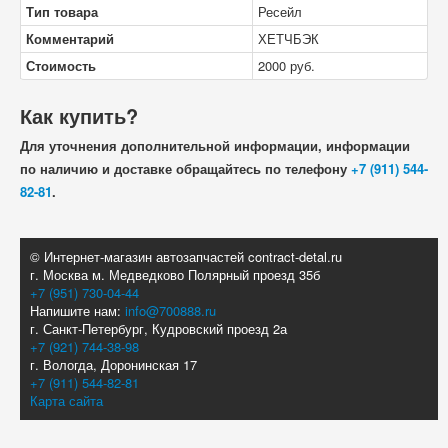
Тип товара
Ресейл
Комментарий
ХЕТЧБЭК
Стоимость
2000
руб.
Как купить?
Для уточнения дополнительной информации, информации
по наличию и доставке обращайтесь по телефону
+7 (911) 544-
82-81
.
© Интернет-магазин автозапчастей contract-detal.ru
г. Москва м. Медведково Полярный проезд 35б
+7 (951) 730-04-44
Напишите нам:
info@700888.ru
г. Санкт-Петербург, Кудровский проезд 2а
+7 (921) 744-38-98
г. Вологда, Доронинская 17
+7 (911) 544-82-81
Карта сайта