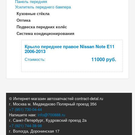
Панель передняя
Усилитель переднего бампера
Кузовные стёкла
Оптика
Подвеска передних колёс
Система кондиционирования
Крыло переднее правое Nissan Note E11
2006-2013
11000 руб.
Стоимость:
© Интернет-магазин автозапчастей contract-detal.ru
г. Москва м. Медведково Полярный проезд 35б
+7 (951) 730-04-44
Напишите нам:
info@700888.ru
г. Санкт-Петербург, Кудровский проезд 2а
+7 (921) 744-38-98
г. Вологда, Доронинская 17