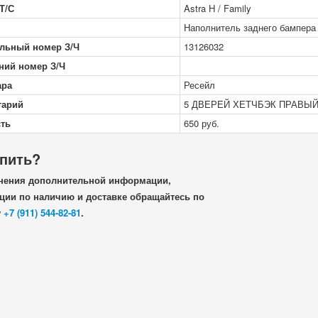
Т/С
Astra H / Family
Наполнитель заднего бампера
льный номер З/Ч
13126032
ний номер З/Ч
ара
Ресейл
тарий
5 ДВЕРЕЙ ХЕТЧБЭК ПРАВЫ
ть
650
руб.
упить?
нения дополнительной информации,
ии по наличию и доставке обращайтесь по
у
+7 (911) 544-82-81
.