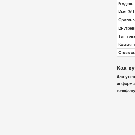
Модель 
Имя З/Ч
Оригина
Внутрен
Тип тов
Коммен
Стоимос
Как к
Для уточ
информац
телефон