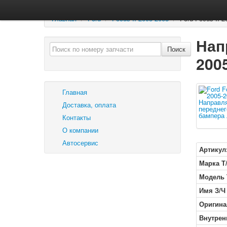
Главная
/
Ford
/
Focus II 2005-2008
/
Ford Focus II
Нап
Поиск
200
Главная
Доставка, оплата
Контакты
О компании
Автосервис
Артикул
Марка Т
Модель 
Имя З/Ч
Оригина
Внутрен