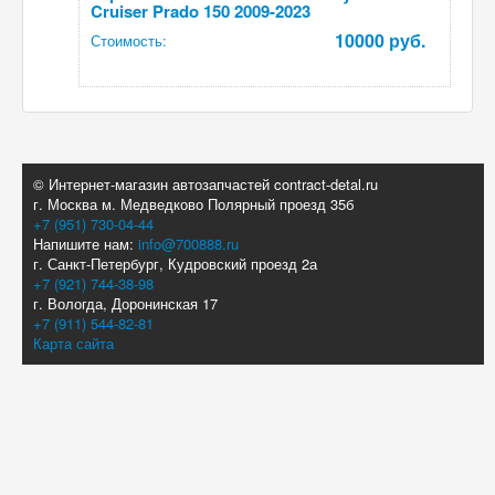
Cruiser Prado 150 2009-2023
10000 руб.
Стоимость:
© Интернет-магазин автозапчастей contract-detal.ru
г. Москва м. Медведково Полярный проезд 35б
+7 (951) 730-04-44
Напишите нам:
info@700888.ru
г. Санкт-Петербург, Кудровский проезд 2а
+7 (921) 744-38-98
г. Вологда, Доронинская 17
+7 (911) 544-82-81
Карта сайта