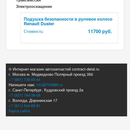
Электрооснащение
Подушка безопасности в рулевое колесо
Renault Duster
11700 руб.
Стоимость:
© Интернет-магазин автозапчастей contract-detal.ru
г. Москва м. Медведково Полярный проезд 35б
+7 (951) 730-04-44
Напишите нам:
info@700888.ru
г. Санкт-Петербург, Кудровский проезд 2а
+7 (921) 744-38-98
г. Вологда, Доронинская 17
+7 (911) 544-82-81
Карта сайта