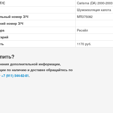
Т/С
Carisma (DA) 2000-2003
Шумоизоляция капота
льный номер З/Ч
MR375082
ний номер З/Ч
ара
Ресейл
тарий
ть
1170
руб.
упить?
нения дополнительной информации,
ии по наличию и доставке обращайтесь по
у
+7 (911) 544-82-81
.