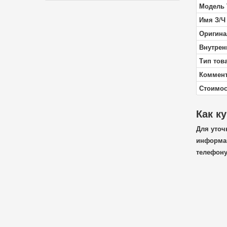
Модель 
Имя З/Ч
Оригина
Внутрен
Тип тов
Коммен
Стоимос
Как к
Для уточ
информац
телефон