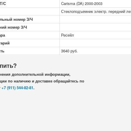
Т/С
Carisma (DA) 2000-2003
Стеклоподъемник электр. передний л
льный номер З/Ч
ний номер З/Ч
ара
Ресейл
тарий
ть
3640
руб.
упить?
нения дополнительной информации,
ии по наличию и доставке обращайтесь по
у
+7 (911) 544-82-81
.