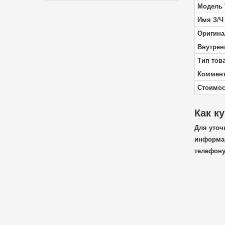
Модель 
Имя З/Ч
Оригина
Внутрен
Тип тов
Коммен
Стоимос
Как к
Для уточ
информац
телефон