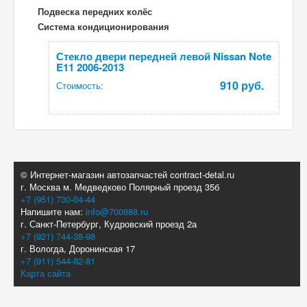
Подвеска передних колёс
Система кондиционирования
Стекло двери передней левой Nissan Note
E11 2006-2013
910 руб.
Стоимость:
© Интернет-магазин автозапчастей contract-detal.ru
г. Москва м. Медведково Полярный проезд 35б
+7 (951) 730-04-44
Напишите нам:
info@700888.ru
г. Санкт-Петербург, Кудровский проезд 2а
+7 (921) 744-38-98
г. Вологда, Доронинская 17
+7 (911) 544-82-81
Карта сайта