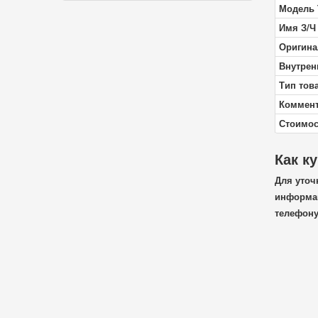
Модель 
Имя З/Ч
Оригина
Внутрен
Тип тов
Коммен
Стоимос
Как к
Для уточ
информац
телефон