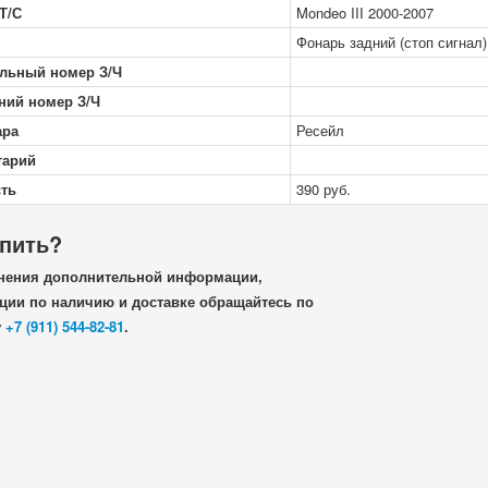
Т/С
Mondeo III 2000-2007
Фонарь задний (стоп сигнал)
льный номер З/Ч
ний номер З/Ч
ара
Ресейл
тарий
ть
390
руб.
упить?
нения дополнительной информации,
ии по наличию и доставке обращайтесь по
у
+7 (911) 544-82-81
.