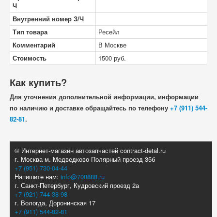
Ч
Внутренний номер З/Ч
Тип товара
Ресейл
Комментарий
В Москве
Стоимость
1500
руб.
Как купить?
Для уточнения дополнительной информации, информации
по наличию и доставке обращайтесь по телефону
+7 (911) 544-
82-81
.
© Интернет-магазин автозапчастей contract-detal.ru
г. Москва м. Медведково Полярный проезд 35б
+7 (951) 730-04-44
Напишите нам:
info@700888.ru
г. Санкт-Петербург, Кудровский проезд 2а
+7 (921) 744-38-98
г. Вологда, Доронинская 17
+7 (911) 544-82-81