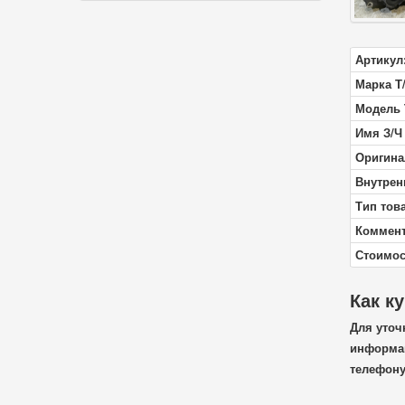
Артикул
Марка Т
Модель 
Имя З/Ч
Оригина
Внутрен
Тип тов
Коммен
Стоимос
Как к
Для уточ
информац
телефон