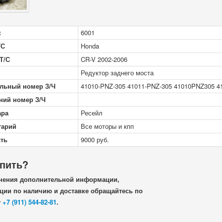
:
6001
/С
Honda
Т/С
CR-V 2002-2006
Редуктор заднего моста
льный номер З/Ч
41010-PNZ-305 41011-PNZ-305 41010PNZ305 
ний номер З/Ч
ара
Ресейл
тарий
Все моторы и кпп
ть
9000
руб.
упить?
нения дополнительной информации,
ии по наличию и доставке обращайтесь по
у
+7 (911) 544-82-81
.