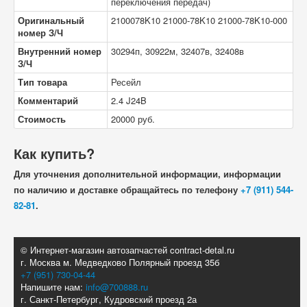
переключения передач)
Оригинальный
2100078K10 21000-78K10 21000-78K10-000
номер З/Ч
Внутренний номер
30294п, 30922м, 32407в, 32408в
З/Ч
Тип товара
Ресейл
Комментарий
2.4 J24B
Стоимость
20000
руб.
Как купить?
Для уточнения дополнительной информации, информации
по наличию и доставке обращайтесь по телефону
+7 (911) 544-
82-81
.
© Интернет-магазин автозапчастей contract-detal.ru
г. Москва м. Медведково Полярный проезд 35б
+7 (951) 730-04-44
Напишите нам:
info@700888.ru
г. Санкт-Петербург, Кудровский проезд 2а